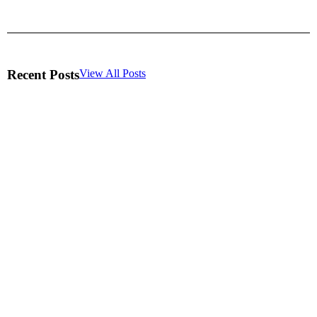
Recent Posts
View All Posts
Objetivo Principal del Sitio: El Norte que Define
tu Estrategia Digital
10/08/2025