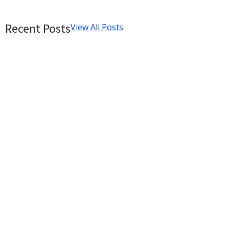
Recent Posts
View All Posts
Objetivo Principal del Sitio: El Norte
que Define tu Estrategia Digital
10/08/2025