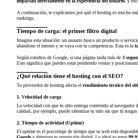
impactan directamente en la experiencia del usuario
, y es
A continuación, te explicamos por qué el hosting es mucho más
rankings.
Tiempo de carga: el primer filtro digital
Imagina esta situación: un usuario busca un producto o servic
abandone el intento y se vaya con tu competencia. Esta es la
t
Según estudios de Google, si una página tarda más de
3 segun
Esto significa que puedes estar perdiendo ventas y posicionami
¿Qué relación tiene el hosting con el SEO?
Tu proveedor de hosting afecta el
rendimiento técnico del sit
1.
Velocidad de carga
La velocidad con que tu sitio entrega contenido al navegador 
calidad, por ejemplo, puede ralentizar tu sitio sin que tú tengas
2.
Tiempo de actividad (Uptime)
El uptime es el porcentaje de tiempo que tu web está disponible y
Google
y deteriora tu reputación digital. Lo ideal es tener
99,9