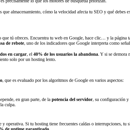
o es precisamente lo que los motores de búsqueda priorizan.
 que almacenamiento, cómo la velocidad afecta tu SEO y qué debes exig
io que tú ofreces. Encuentra tu web en Google, hace clic… y la página 
asa de rebote
, uno de los indicadores que Google interpreta como señal
dos en cargar
, el
40% de los usuarios la abandona
. Y si se demora 
ento solo por un hosting lento.
io
, que es evaluado por los algoritmos de Google en varios aspectos:
depende, en gran parte, de la
potencia del servidor
, su configuración y
 la culpa.
 operativa. Si tu hosting tiene frecuentes caídas o interrupciones, tu si
% de uptime garantizado
.