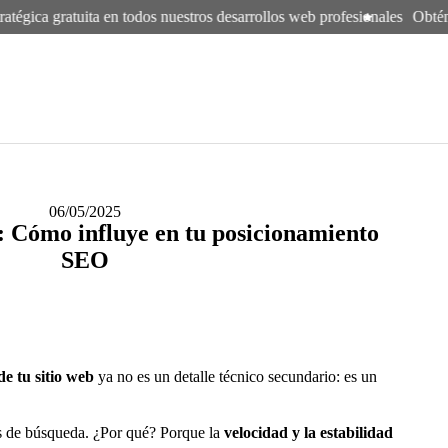
tégica gratuita en todos nuestros desarrollos web profesionales
Obtén au
06/05/2025
: Cómo influye en tu posicionamiento
SEO
e tu sitio web
ya no es un detalle técnico secundario: es un
dos de búsqueda. ¿Por qué? Porque la
velocidad y la estabilidad