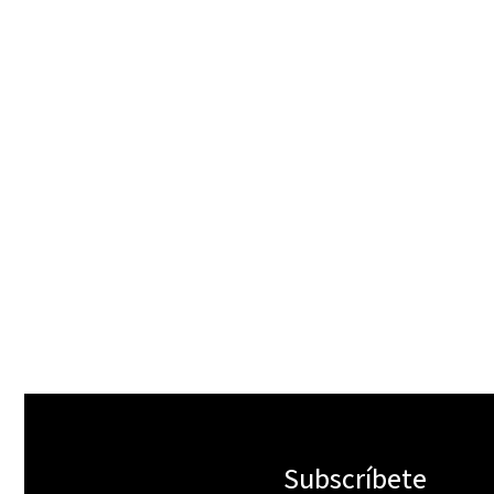
Objetivo Principal del Sitio: El
Hosting
Norte que Define tu Estrategia
tu Pági
Digital
todo
10/08/2025
10/08/20
Subscríbete