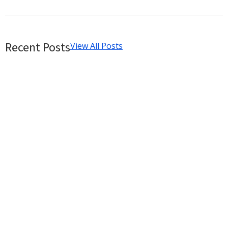
Recent Posts
View All Posts
Objetivo Principal del Sitio: El Norte
que Define tu Estrategia Digital
10/08/2025