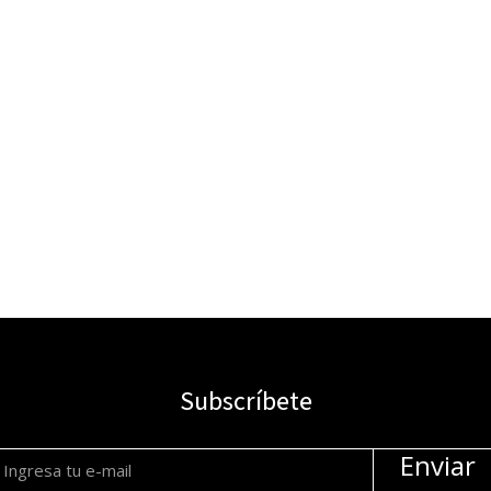
Objetivo Principal del Sitio: El Norte
que Define tu Estrategia Digital
10/08/2025
Subscríbete
Enviar