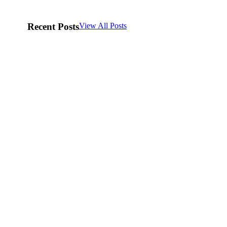
Recent Posts
View All Posts
Objetivo Principal del Sitio: El
Hosting
Norte que Define tu Estrategia
tu Pági
Digital
todo
10/08/2025
10/08/20