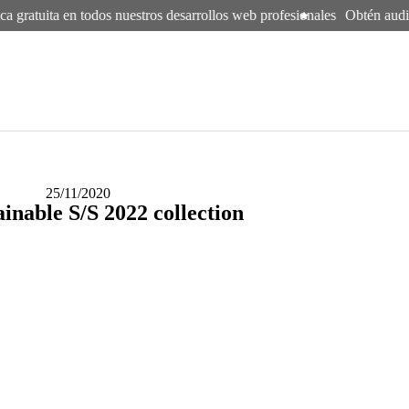
a gratuita en todos nuestros desarrollos web profesionales
Obtén auditor
25/11/2020
inable S/S 2022 collection