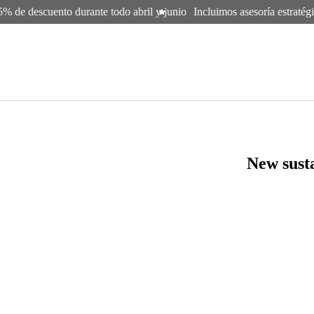
 de descuento durante todo abril y junio
Incluimos asesoría estratégic
New susta