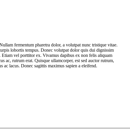
lam fermentum pharetra dolor, a volutpat nunc tristique vitae.
 turpis lobortis tempus. Donec volutpat dolor quis dui dignissim
 Etiam vel porttitor ex. Vivamus dapibus ex non felis aliquam
s ac, rutrum erat. Quisque ullamcorper, est sed auctor rutrum,
lus ac lacus. Donec sagittis maximus sapien a eleifend.